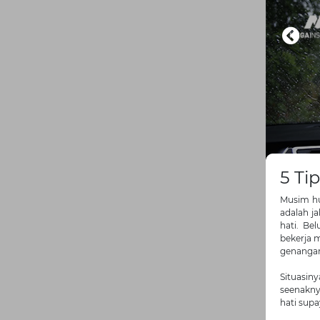
5 Ti
Musim hu
adalah ja
hati. Be
bekerja m
genangan
Situasin
seenaknya
hati supa