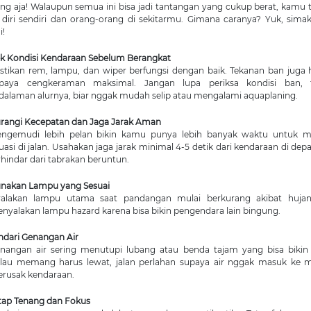
ang aja! Walaupun semua ini bisa jadi tantangan yang cukup berat, kamu t
diri sendiri dan orang-orang di sekitarmu. Gimana caranya? Yuk, simak 
i!
k Kondisi Kendaraan Sebelum Berangkat
stikan rem, lampu, dan wiper berfungsi dengan baik. Tekanan ban juga 
paya cengkeraman maksimal. Jangan lupa periksa kondisi ban, 
dalaman alurnya, biar nggak mudah selip atau mengalami aquaplaning.
rangi Kecepatan dan Jaga Jarak Aman
ngemudi lebih pelan bikin kamu punya lebih banyak waktu untuk m
tuasi di jalan. Usahakan jaga jarak minimal 4-5 detik dari kendaraan di de
rhindar dari tabrakan beruntun.
nakan Lampu yang Sesuai
alakan lampu utama saat pandangan mulai berkurang akibat hujan.
nyalakan lampu hazard karena bisa bikin pengendara lain bingung.
ndari Genangan Air
nangan air sering menutupi lubang atau benda tajam yang bisa bikin
lau memang harus lewat, jalan perlahan supaya air nggak masuk ke 
rusak kendaraan.
tap Tenang dan Fokus