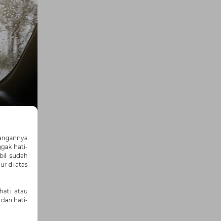
tangannya
ggak hati-
bil sudah
ur di atas
hati atau
 dan hati-