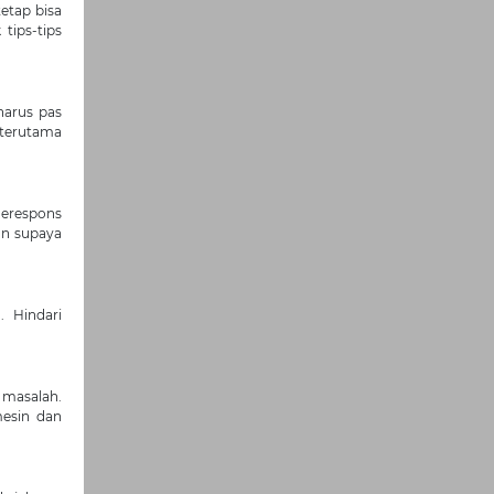
etap bisa
tips-tips
harus pas
terutama
erespons
pan supaya
 Hindari
 masalah.
mesin dan